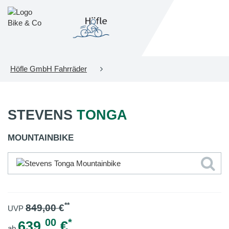
Höfle GmbH Fahrräder
STEVENS
TONGA
MOUNTAINBIKE
**
849,00
€
UVP
00
*
639,
€
ab