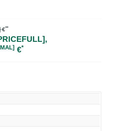
**
]
€
RICEFULL],
IMAL]
*
€