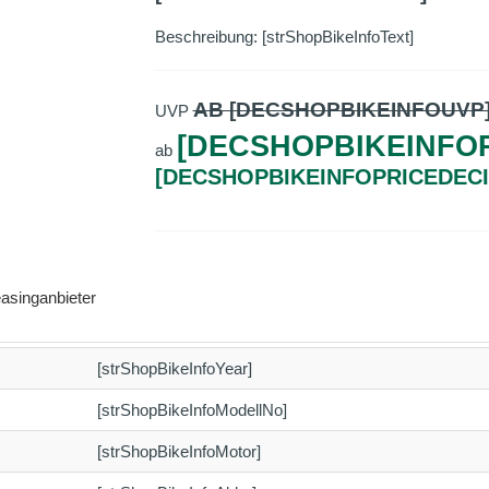
Beschreibung: [strShopBikeInfoText]
AB [DECSHOPBIKEINFOUVP
UVP
[DECSHOPBIKEINFOP
ab
[DECSHOPBIKEINFOPRICEDEC
asinganbieter
[strShopBikeInfoYear]
[strShopBikeInfoModellNo]
[strShopBikeInfoMotor]