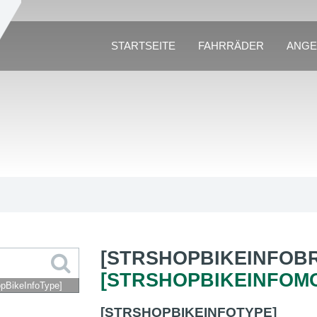
STARTSEITE
FAHRRÄDER
ANGE
[STRSHOPBIKEINFOB
[STRSHOPBIKEINFOM
opBikeInfoType]
[STRSHOPBIKEINFOTYPE]