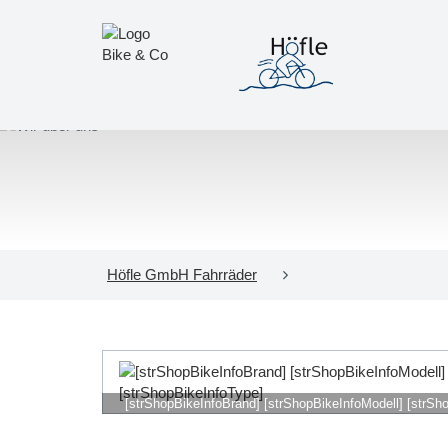
Höfle GmbH Fahrräder
[strShopBikeInfoBrand] [strShopBikeInfoModell] [strSh