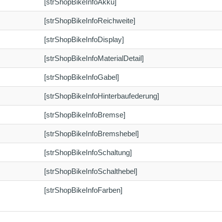
[strShopBikeInfoAkku]
[strShopBikeInfoReichweite]
[strShopBikeInfoDisplay]
[strShopBikeInfoMaterialDetail]
[strShopBikeInfoGabel]
[strShopBikeInfoHinterbaufederung]
[strShopBikeInfoBremse]
[strShopBikeInfoBremshebel]
[strShopBikeInfoSchaltung]
[strShopBikeInfoSchalthebel]
[strShopBikeInfoFarben]