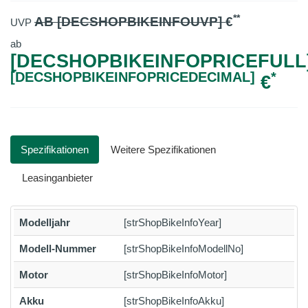
**
AB [DECSHOPBIKEINFOUVP]
€
UVP
ab
[DECSHOPBIKEINFOPRICEFULL]
[DECSHOPBIKEINFOPRICEDECIMAL]
*
€
Spezifikationen
Weitere Spezifikationen
Leasinganbieter
Modelljahr
[strShopBikeInfoYear]
Modell-Nummer
[strShopBikeInfoModellNo]
Motor
[strShopBikeInfoMotor]
Akku
[strShopBikeInfoAkku]