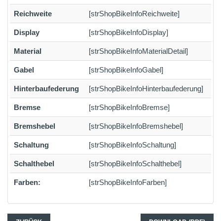
Reichweite
[strShopBikeInfoReichweite]
Display
[strShopBikeInfoDisplay]
Material
[strShopBikeInfoMaterialDetail]
Gabel
[strShopBikeInfoGabel]
Hinterbaufederung
[strShopBikeInfoHinterbaufederung]
Bremse
[strShopBikeInfoBremse]
Bremshebel
[strShopBikeInfoBremshebel]
Schaltung
[strShopBikeInfoSchaltung]
Schalthebel
[strShopBikeInfoSchalthebel]
Farben:
[strShopBikeInfoFarben]