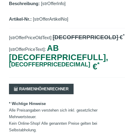
Beschreibung:
[strOfferInfo]
Artikel-Nr.:
[strOfferArtikelNo]
*
[DECOFFERPRICEOLD]
€
[strOfferPriceOldText]
AB
[strOfferPriceText]:
[DECOFFERPRICEFULL],
[DECOFFERPRICEDECIMAL]
*
€
RAHMENHÖHENRECHNER
* Wichtige Hinweise
Alle Preisangaben verstehen sich inkl. gesetzlicher
Mehrwertsteuer.
Kein Online-Shop! Alle genannten Preise gelten bei
Selbstabholung.